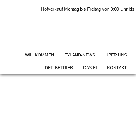
Skip
Hofverkauf Montag bis Freitag von 9:00 Uhr bis 
to
content
Hotel Stadt Emmerich
WILLKOMMEN
EYLAND-NEWS
ÜBER UNS
DER BETRIEB
DAS EI
KONTAKT