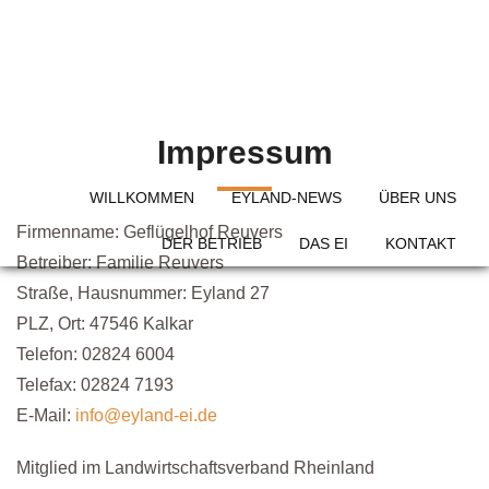
Skip
to
content
Impressum
WILLKOMMEN
EYLAND-NEWS
ÜBER UNS
Firmenname: Geflügelhof Reuvers
DER BETRIEB
DAS EI
KONTAKT
Betreiber: Familie Reuvers
Straße, Hausnummer: Eyland 27
PLZ, Ort: 47546 Kalkar
Telefon: 02824 6004
Telefax: 02824 7193
E-Mail:
info@eyland-ei.de
Mitglied im Landwirtschaftsverband Rheinland