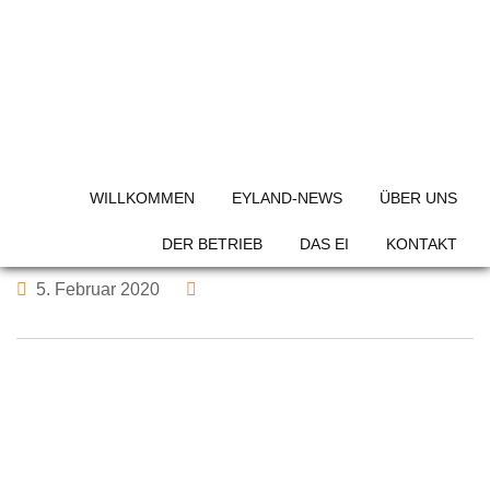
Skip
to
content
City Hotel
WILLKOMMEN
EYLAND-NEWS
ÜBER UNS
DER BETRIEB
DAS EI
KONTAKT
5. Februar 2020