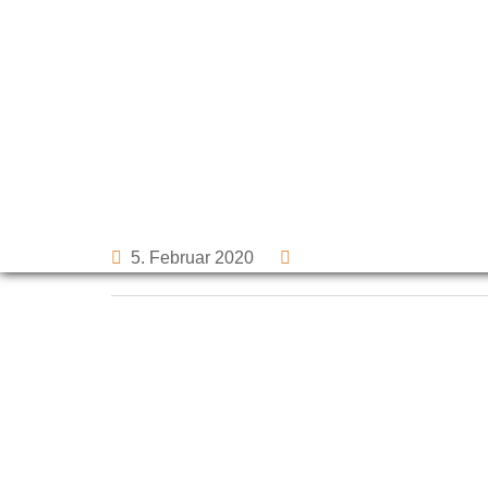
Skip
to
Bauernladen Hebb
content
5. Februar 2020