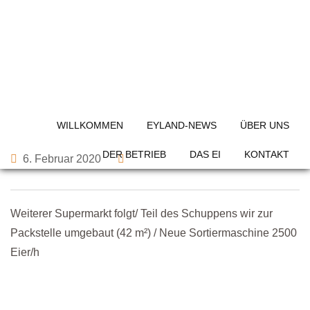
Skip
to
content
1993
WILLKOMMEN
EYLAND-NEWS
ÜBER UNS
DER BETRIEB
DAS EI
KONTAKT
6. Februar 2020
Weiterer Supermarkt folgt/ Teil des Schuppens wir zur
Packstelle umgebaut (42 m²) / Neue Sortiermaschine 2500
Eier/h