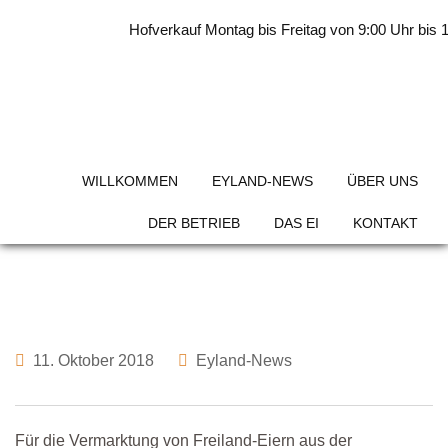
Skip
Hofverkauf Montag bis Freitag von 9:00 Uhr bis 1
to
content
Neue Verpackung für
Freiland-Eier
WILLKOMMEN
EYLAND-NEWS
ÜBER UNS
DER BETRIEB
DAS EI
KONTAKT
11. Oktober 2018
Eyland-News
Für die Vermarktung von Freiland-Eiern aus der