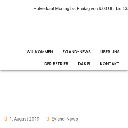
Skip
Hofverkauf Montag bis Freitag von 9:00 Uhr bis 13:0
to
content
“mein-ei.nrw” in Berlin
beim
WILLKOMMEN
EYLAND-NEWS
ÜBER UNS
DER BETRIEB
DAS EI
KONTAKT
Bundespräsidenten
1. August 2019
Eyland-News