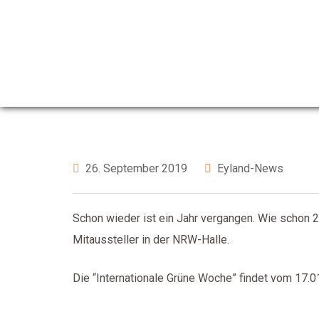
Skip
to
Für Hühnereier 
content
26. September 2019
Eyland-News
Schon wieder ist ein Jahr vergangen. Wie schon 20
Mitaussteller in der NRW-Halle.
Die “Internationale Grüne Woche” findet vom 17.01.