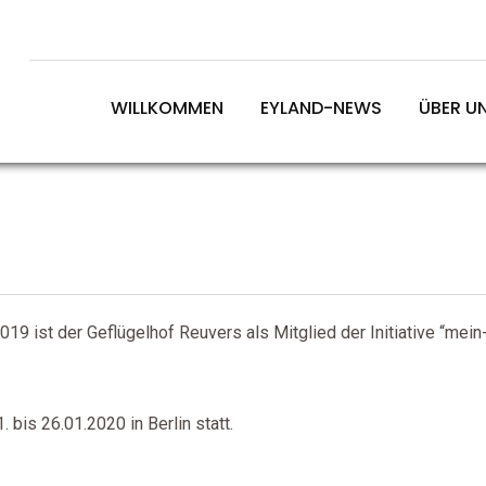
aus NRW auf die “Gr
WILLKOMMEN
EYLAND-NEWS
ÜBER U
19 ist der Geflügelhof Reuvers als Mitglied der Initiative “mein
 bis 26.01.2020 in Berlin statt.