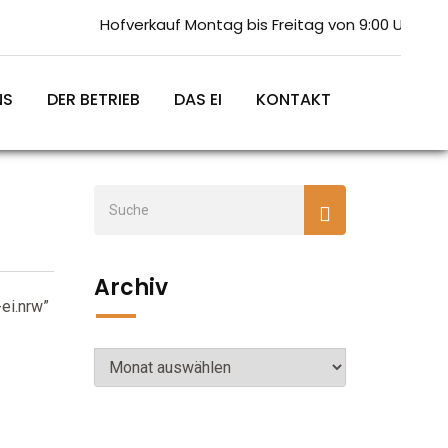
Hofverkauf Montag bis Freitag von 9:00 Uhr bis 13:
üne Woche”
NS
DER BETRIEB
DAS EI
KONTAKT
Archiv
-ei.nrw”
Archiv