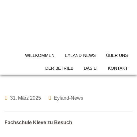
Skip
to
content
Fachschule Kleve zu
Besuch
WILLKOMMEN
EYLAND-NEWS
ÜBER UNS
DER BETRIEB
DAS EI
KONTAKT
31. März 2025
Eyland-News
Fachschule Kleve zu Besuch