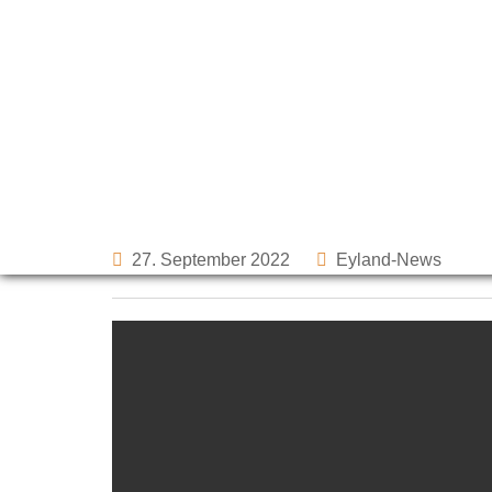
Skip
to
Bodenhaltung – wie
content
27. September 2022
Eyland-News